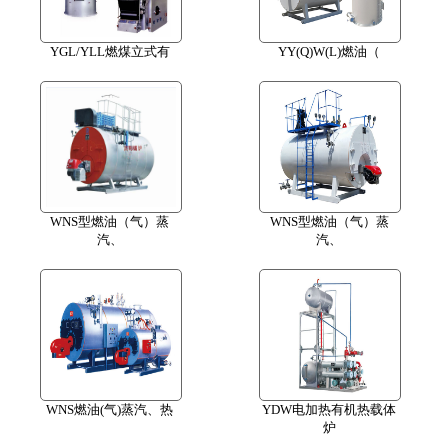
YGL/YLL燃煤立式有
YY(Q)W(L)燃油（
WNS型燃油（气）蒸
WNS型燃油（气）蒸
汽、
汽、
WNS燃油(气)蒸汽、热
YDW电加热有机热载体
炉