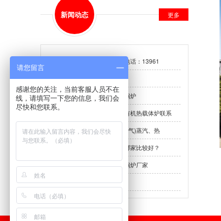
新闻动态
更多
专业设计制造蒸汽锅炉联系电话：13961
请您留言
润利锅炉电话是多少？
感谢您的关注，当前客服人员不在
润利锅炉专业生产热水冷凝锅炉
线，请填写一下您的信息，我们会
尽快和您联系。
江苏润利锅炉——燃生物质有机热载体炉联系
江苏润利锅炉——WNS燃油(气)蒸汽、热
江苏润利锅炉——锅炉牌子哪家比较好？
专业的锅炉制造，选择润利锅炉厂家
锅炉余热 —润利锅炉