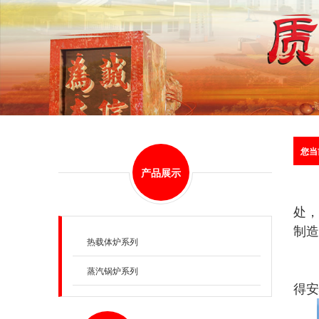
您当
产品展示
处，
制造
热载体炉系列
我
蒸汽锅炉系列
得安