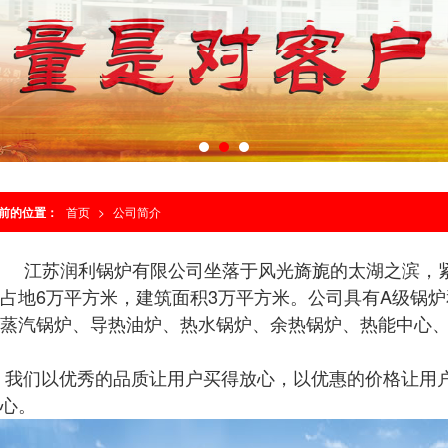
前的位置：
首页
>
公司简介
江苏润利锅炉有限公司坐落于风光旖旎的太湖之滨，紧
占地6万平方米，建筑面积3万平方米。公司具有A级锅炉和
蒸汽锅炉、导热油炉、热水锅炉、余热锅炉、热能中心、压
们以优秀的品质让用户买得放心，以优惠的价格让用户
心。