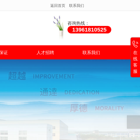
返回首页
联系我们
咨询热线：
13961810525
保证
人才招聘
联系我们
在
线
客
服