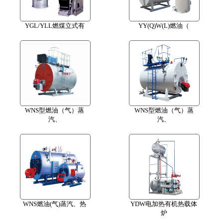
YGL/YLL燃煤立式有
YY(Q)W(L)燃油（
WNS型燃油（气）蒸
WNS型燃油（气）蒸
汽、
汽、
WNS燃油(气)蒸汽、热
YDW电加热有机热载体
炉