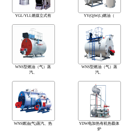
YGL/YLL燃煤立式有
YY(Q)W(L)燃油（
WNS型燃油（气）蒸
WNS型燃油（气）蒸
汽、
汽、
WNS燃油(气)蒸汽、热
YDW电加热有机热载体
炉