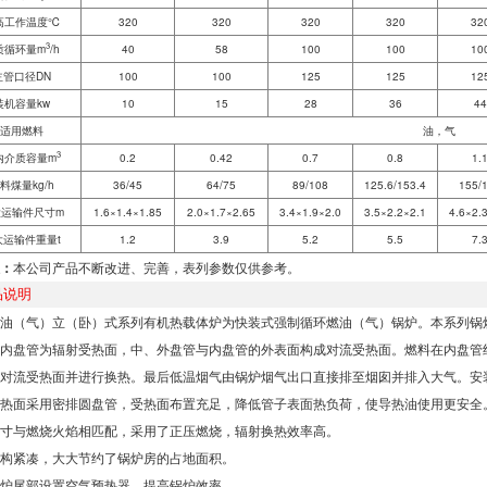
高工作温度℃
320
320
320
320
32
3
质循环量m
/h
40
58
100
100
10
主管口径DN
100
100
125
125
12
装机容量kw
10
15
28
36
44
适用燃料
油，气
3
内介质容量m
0.2
0.42
0.7
0.8
1.
料煤量kg/h
36/45
64/75
89/108
125.6/153.4
155/
运输件尺寸m
1.6×1.4×1.85
2.0×1.7×2.65
3.4×1.9×2.0
3.5×2.2×2.1
4.6×2.
大运输件重量t
1.2
3.9
5.2
5.5
7.
：
本公司产品不断改进、完善，表列参数仅供参考。
品说明
油（气）立（卧）式系列有机热载体炉为快装式强制循环燃油（气）锅炉。本系列锅
内盘管为辐射受热面，中、外盘管与内盘管的外表面构成对流受热面。燃料在内盘管
对流受热面并进行换热。最后低温烟气由锅炉烟气出口直接排至烟囱并排入大气。安
热面采用密排圆盘管，受热面布置充足，降低管子表面热负荷，使导热油使用更安全
寸与燃烧火焰相匹配，采用了正压燃烧，辐射换热效率高。
构紧凑，大大节约了锅炉房的占地面积。
炉尾部设置空气预热器，提高锅炉效率。