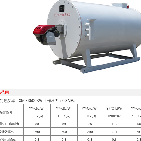
品范围
定热功率：350~3500KW 工作压力：0.8MPa
YY(Q)L(W)-
YY(Q)L(W)-
YY(Q)L(W)-
YY(Q)L(W)-
YY(Q)L
锅炉型号
350Y(Q)
600Y(Q)
900Y(Q)
1200Y(Q)
1500Y
×104kcal/h
30
50
75
100
13
设计效率%
≥90
≥90
≥90
≥91
≥9
作压力Mpa
0.8
0.8
0.8
0.8
0.