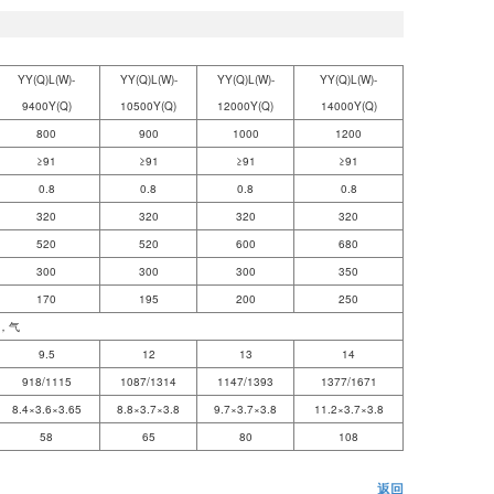
YY(Q)L(W)-
YY(Q)L(W)-
YY(Q)L(W)-
YY(Q)L(W)-
9400Y(Q)
10500Y(Q)
12000Y(Q)
14000Y(Q)
800
900
1000
1200
≥91
≥91
≥91
≥91
0.8
0.8
0.8
0.8
320
320
320
320
520
520
600
680
300
300
300
350
170
195
200
250
，气
9.5
12
13
14
918/1115
1087/1314
1147/1393
1377/1671
8.4×3.6×3.65
8.8×3.7×3.8
9.7×3.7×3.8
11.2×3.7×3.8
58
65
80
108
返回