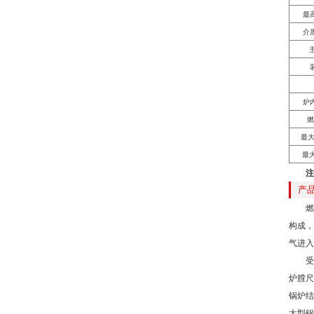
最
介
炉
燃
最大
最
注
产
燃
构成，
气进入
受
炉膛尺
锅炉结
大型锅