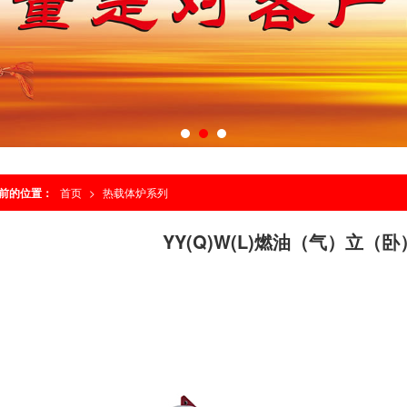
前的位置：
首页
>
热载体炉系列
YY(Q)W(L)燃油（气）立（