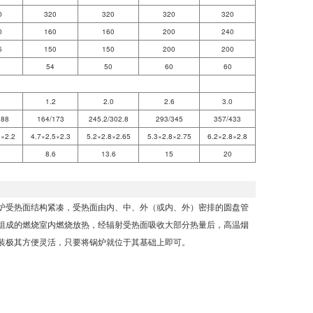
0
320
320
320
320
0
160
160
200
240
5
150
150
200
200
54
50
60
60
1
1.2
2.0
2.6
3.0
188
164/173
245.2/302.8
293/345
357/433
3×2.2
4.7×2.5×2.3
5.2×2.8×2.65
5.3×2.8×2.75
6.2×2.8×2.8
3
8.6
13.6
15
20
炉受热面结构紧凑，受热面由内、中、外（或内、外）密排的圆盘管
组成的燃烧室内燃烧放热，经辐射受热面吸收大部分热量后，高温烟
装极其方便灵活，只要将锅炉就位于其基础上即可。
。