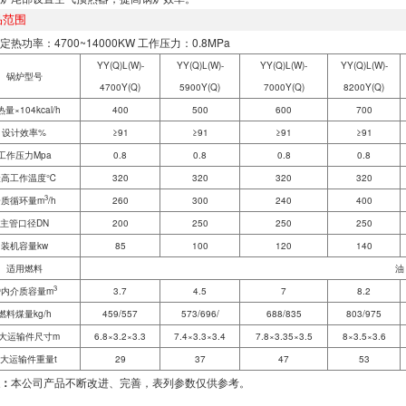
品范围
定热功率：4700~14000KW 工作压力：0.8MPa
YY(Q)L(W)-
YY(Q)L(W)-
YY(Q)L(W)-
YY(Q)L(W)-
锅炉型号
4700Y(Q)
5900Y(Q)
7000Y(Q)
8200Y(Q)
量×104kcal/h
400
500
600
700
设计效率%
≥91
≥91
≥91
≥91
工作压力Mpa
0.8
0.8
0.8
0.8
最高工作温度℃
320
320
320
320
3
介质循环量m
/h
260
300
240
400
主管口径DN
200
250
250
250
装机容量kw
85
100
120
140
适用燃料
油
3
炉内介质容量m
3.7
4.5
7
8.2
燃料煤量kg/h
459/557
573/696/
688/835
803/975
大运输件尺寸m
6.8×3.2×3.3
7.4×3.3×3.4
7.8×3.35×3.5
8×3.5×3.6
大运输件重量t
29
37
47
53
：
本公司产品不断改进、完善，表列参数仅供参考。