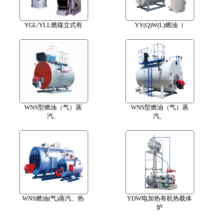
YGL/YLL燃煤立式有
YY(Q)W(L)燃油（
WNS型燃油（气）蒸
WNS型燃油（气）蒸
汽、
汽、
WNS燃油(气)蒸汽、热
YDW电加热有机热载体
炉